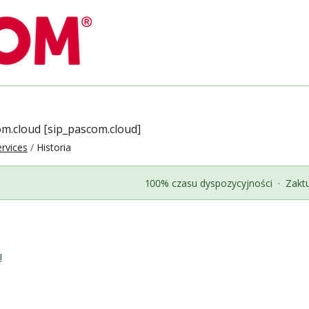
om.cloud [sip_pascom.cloud]
rvices
Historia
100% czasu dyspozycyjności
·
Zakt
!