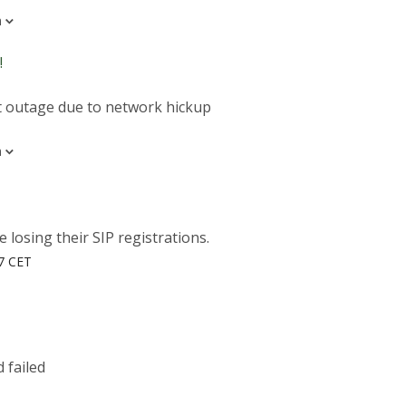
m
!
t outage due to network hickup
m
losing their SIP registrations.
17 CET
 failed