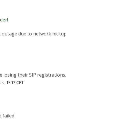
T
der!
t outage due to network hickup
losing their SIP registrations.
 kl. 15:17 CET
 failed