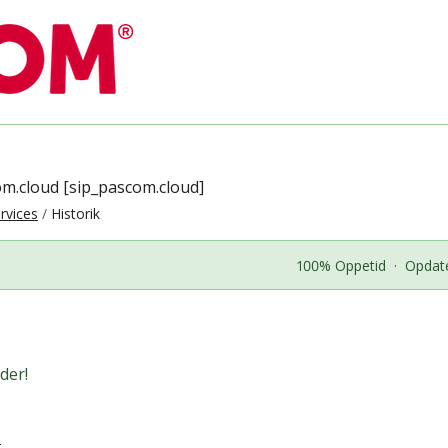
om.cloud [sip_pascom.cloud]
rvices
Historik
100% Oppetid
·
Opdate
der!