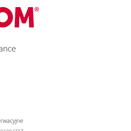
ance
rwacyjne