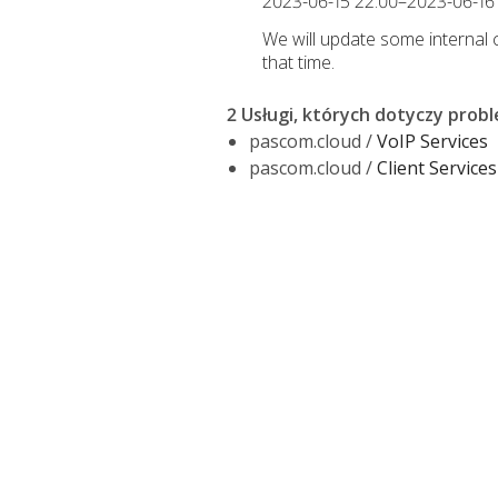
2023-06-15 22:00–2023-06-16
We will update some internal
that time.
2 Usługi, których dotyczy prob
pascom.cloud /
VoIP Services
pascom.cloud /
Client Services