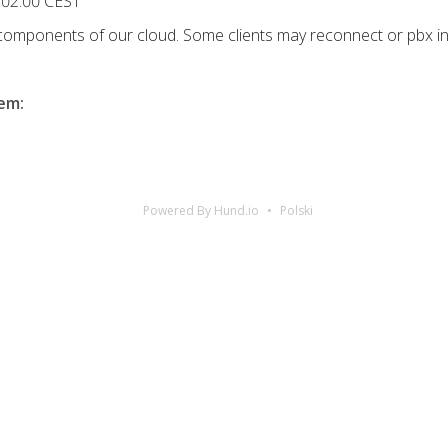
 02:00 CEST
 components of our cloud. Some clients may reconnect or pbx in
lem
:
Powered By Hund.io
Polski