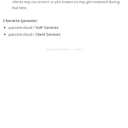
clients may reconnect or pbx instances may get restarted during
that time.
2 berørte tjenester
:
pascom.cloud /
VoIP Services
pascom.cloud /
Client Services
Drevet af Hund.io
Dansk