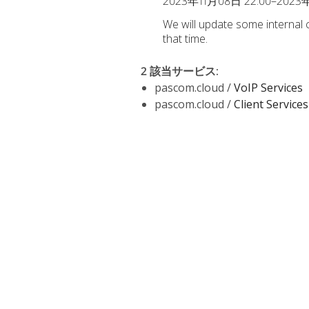
2023年11月08日 22:00–2023年
We will update some internal
that time.
2 該当サービス
:
pascom.cloud /
VoIP Services
pascom.cloud /
Client Services