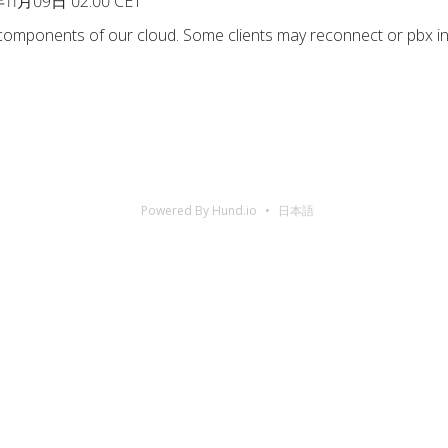
11月09日 02:00 CET
 components of our cloud. Some clients may reconnect or pbx in
Powered By Hund.io
日本語