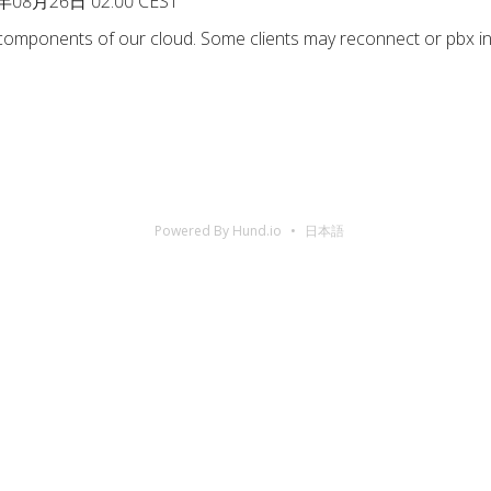
年08月26日 02:00 CEST
 components of our cloud. Some clients may reconnect or pbx in
Powered By Hund.io
日本語