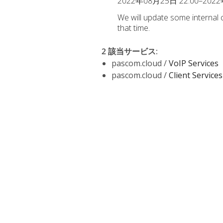
2022年08月25日 22:00–2022
We will update some internal
that time.
2 該当サービス
:
pascom.cloud /
VoIP Services
pascom.cloud /
Client Services