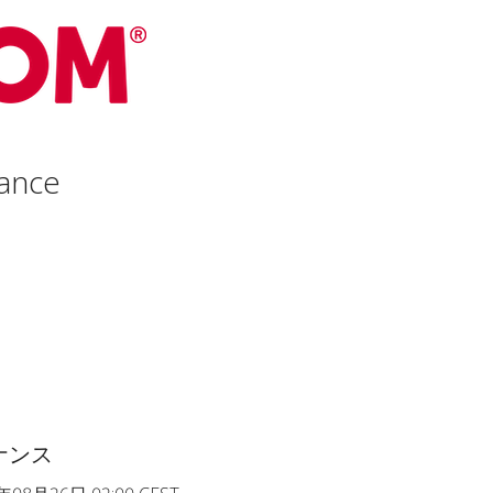
ance
ナンス