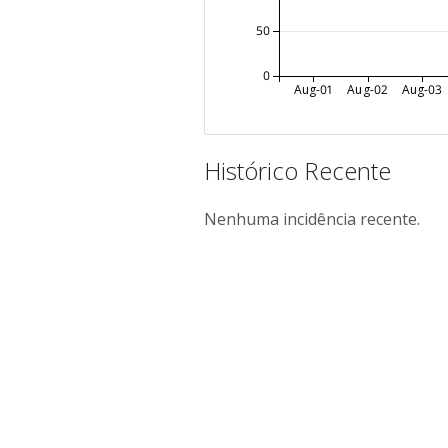
50
0
Aug-01
Aug-02
Aug-03
Histórico Recente
Nenhuma incidência recente.