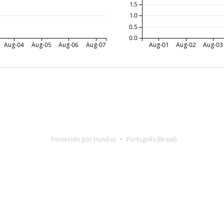
1.5
1.0
0.5
0.0
Aug-04
Aug-05
Aug-06
Aug-07
Aug-01
Aug-02
Aug-03
Fornecido por Hund.io
Português (Brasil)