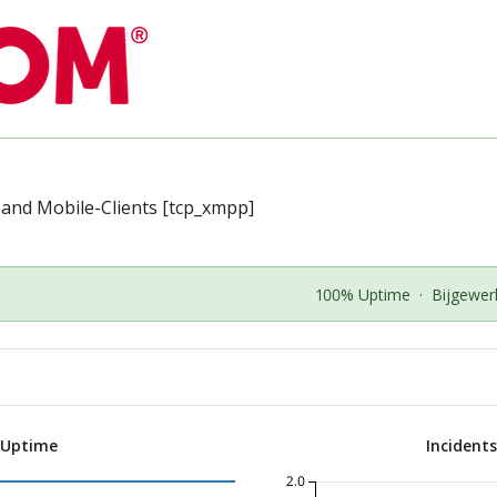
 and Mobile-Clients [tcp_xmpp]
100% Uptime
·
Bijgewer
 Uptime
Incident
2.0