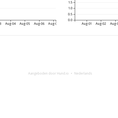
1.5
1.0
0.5
0.0
3
Aug-04
Aug-05
Aug-06
Aug-07
Aug-01
Aug-02
Aug-
Aangeboden door Hund.io
Nederlands