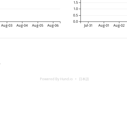
1.5
1.0
0.5
0.0
Aug-03
Aug-04
Aug-05
Aug-06
Jul-31
Aug-01
Aug-02
。
Powered By Hund.io
日本語