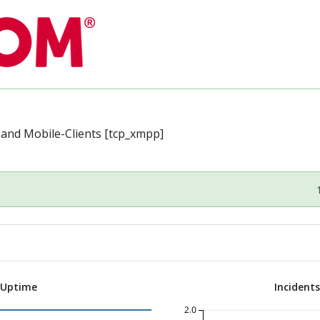
 and Mobile-Clients [tcp_xmpp]
 Uptime
Incident
2.0