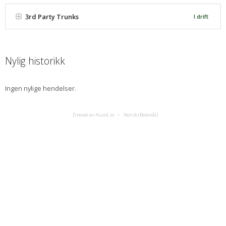
3rd Party Trunks
I drift
Nylig historikk
Ingen nylige hendelser.
Drevet av Hund.io
Norsk (Bokmål)