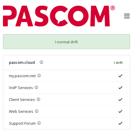
I normal drift
pascom.cloud
I drift
my.pascom.net
VoIP Services
Client Services
Web Services
Support Forum