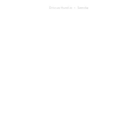
Drivs av Hund.io
Svenska