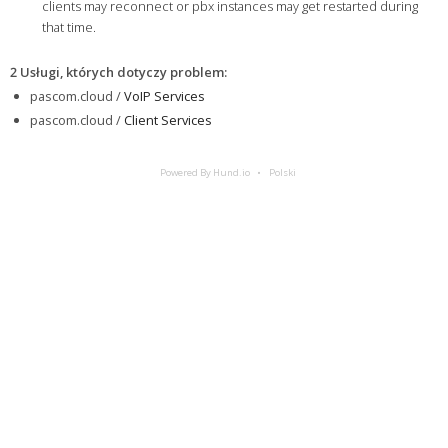
clients may reconnect or pbx instances may get restarted during
that time.
2 Usługi, których dotyczy problem
:
pascom.cloud /
VoIP Services
pascom.cloud /
Client Services
Powered By Hund.io
Polski