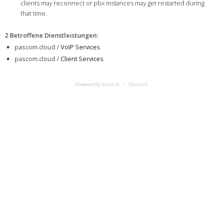
clients may reconnect or pbx instances may get restarted during
that time.
2 Betroffene Dienstleistungen
:
pascom.cloud /
VoIP Services
pascom.cloud /
Client Services
Powered By Hund.io
Deutsch