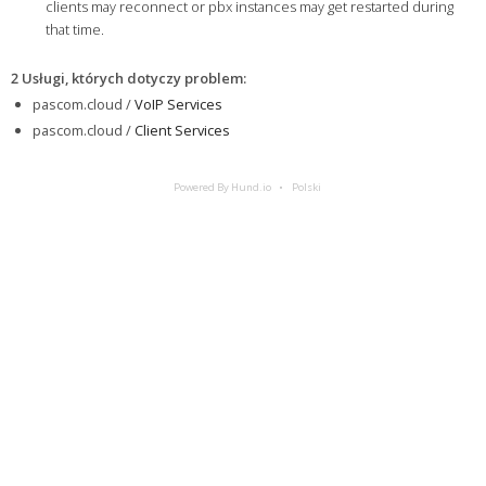
clients may reconnect or pbx instances may get restarted during
that time.
2 Usługi, których dotyczy problem
:
pascom.cloud /
VoIP Services
pascom.cloud /
Client Services
Powered By Hund.io
Polski