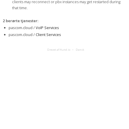
clients may reconnect or pbx instances may get restarted during
that time.
2 berørte tjenester
:
pascom.cloud /
VoIP Services
pascom.cloud /
Client Services
Drevet af Hund.io
Dansk