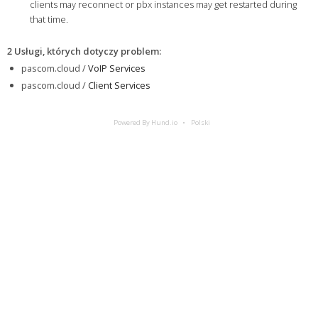
clients may reconnect or pbx instances may get restarted during
that time.
2 Usługi, których dotyczy problem
:
pascom.cloud /
VoIP Services
pascom.cloud /
Client Services
Powered By Hund.io
Polski