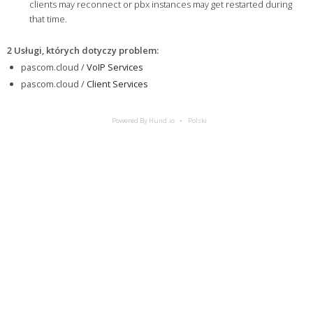
clients may reconnect or pbx instances may get restarted during
that time.
2 Usługi, których dotyczy problem
:
pascom.cloud /
VoIP Services
pascom.cloud /
Client Services
Powered By Hund.io
Polski