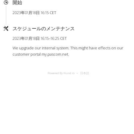
開始
2023年01月18日 16:15 CET
スケジュールのメンテナンス
2023年01月18日 16:15–16:25 CET
We upgrade our internal system. This might have effects on our
customer portal my.pascom.net.
Powered By Hund.io
日本語