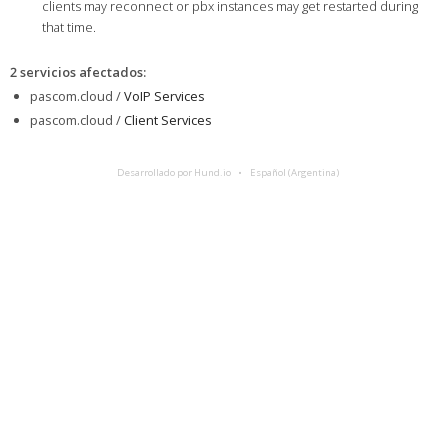
clients may reconnect or pbx instances may get restarted during
that time.
2 servicios afectados
:
pascom.cloud /
VoIP Services
pascom.cloud /
Client Services
Desarrollado por Hund.io
Español (Argentina)