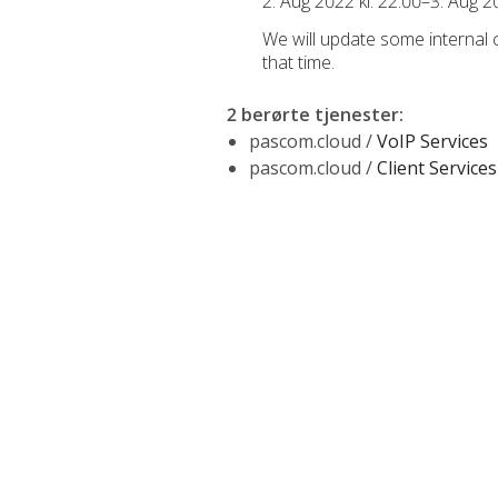
2. Aug 2022 kl. 22:00–3. Aug 2
We will update some internal
that time.
2 berørte tjenester
:
pascom.cloud /
VoIP Services
pascom.cloud /
Client Services