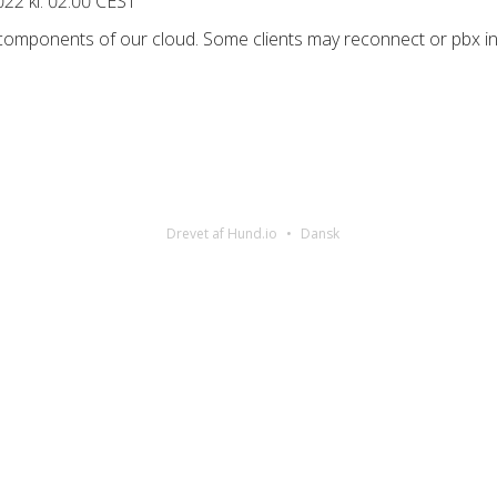
022 kl. 02:00 CEST
 components of our cloud. Some clients may reconnect or pbx in
Drevet af Hund.io
Dansk