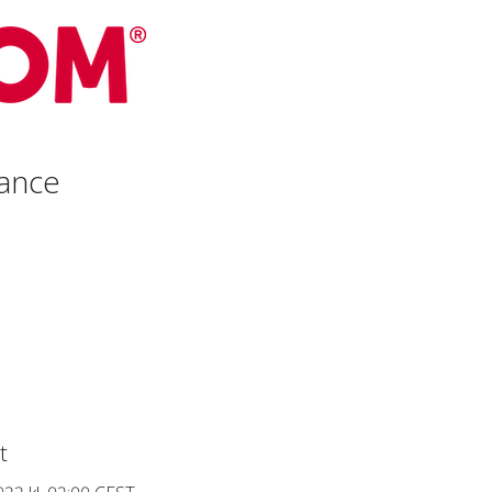
ance
t