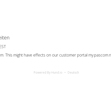
iten
CEST
m. This might have effects on our customer portal my.pascom.n
Powered By Hund.io
Deutsch