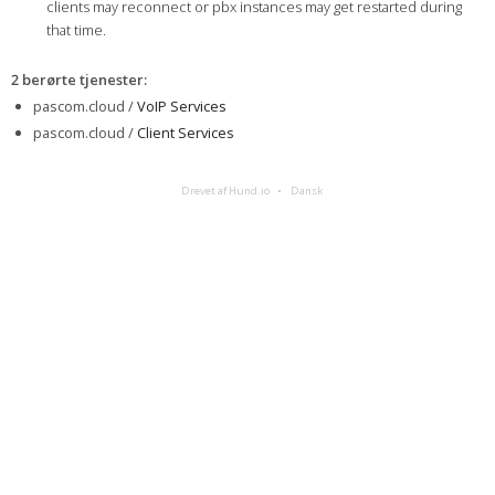
clients may reconnect or pbx instances may get restarted during
that time.
2 berørte tjenester
:
pascom.cloud /
VoIP Services
pascom.cloud /
Client Services
Drevet af Hund.io
Dansk