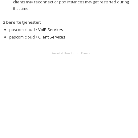
clients may reconnect or pbx instances may get restarted during
that time.
2 berørte tjenester
:
pascom.cloud /
VoIP Services
pascom.cloud /
Client Services
Drevet af Hund.io
Dansk