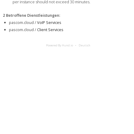
per instance should not exceed 30 minutes.
2 Betroffene Dienstleistungen
:
pascom.cloud /
VoIP Services
pascom.cloud /
Client Services
Powered By Hund.io
Deutsch