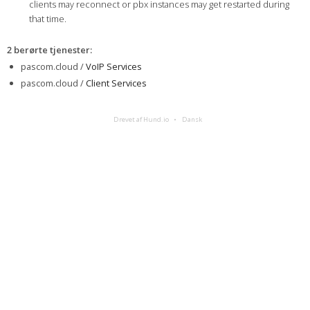
clients may reconnect or pbx instances may get restarted during
that time.
2 berørte tjenester
:
pascom.cloud /
VoIP Services
pascom.cloud /
Client Services
Drevet af Hund.io
Dansk