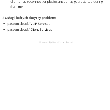
clients may reconnect or pbx instances may get restarted during
that time.
2 Usługi, których dotyczy problem
:
pascom.cloud /
VoIP Services
pascom.cloud /
Client Services
Powered By Hund.io
Polski