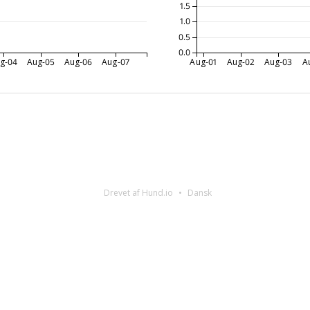
1.5
1.0
0.5
0.0
g-04
Aug-05
Aug-06
Aug-07
Aug-01
Aug-02
Aug-03
A
Drevet af Hund.io
Dansk