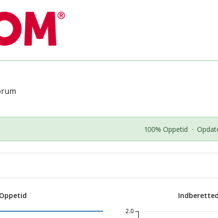
orum
100% Oppetid
·
Opdate
 Oppetid
Indberette
2.0