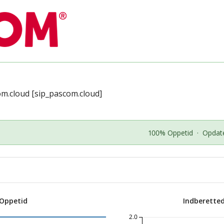
om.cloud [sip_pascom.cloud]
100% Oppetid
·
Opdate
 Oppetid
Indberette
2.0