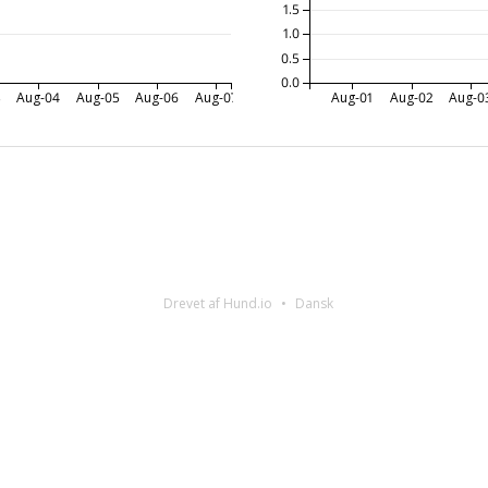
1.5
1.0
0.5
0.0
3
Aug-04
Aug-05
Aug-06
Aug-07
Aug-01
Aug-02
Aug-0
Drevet af Hund.io
Dansk