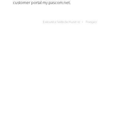
customer portal my.pascom.net.
Exécuté à l’aide de Hund.io
Français