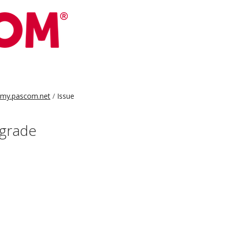
my.pascom.net
Issue
pgrade