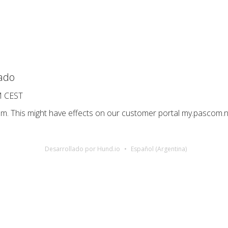
cado
M CEST
m. This might have effects on our customer portal my.pascom.n
Desarrollado por Hund.io
Español (Argentina)