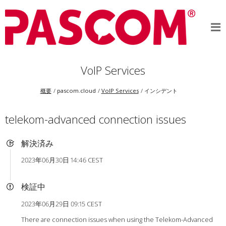
VoIP Services
概要
pascom.cloud
VoIP Services
インシデント
telekom-advanced connection issues
解決済み
2023年06月30日 14:46 CEST
検証中
2023年06月29日 09:15 CEST
There are connection issues when using the Telekom-Advanced