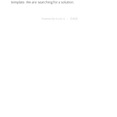
template. We are searching for a solution.
Powered By Hund.io
日本語